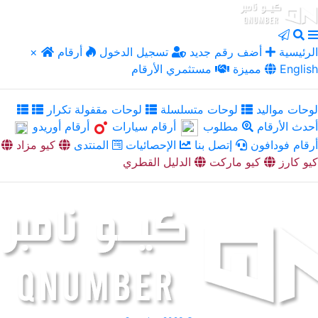
الرئيسية
أضف رقم جديد
تسجيل الدخول
أرقام
×
English
مميزة
مستثمري الأرقام
لوحات مواليد
لوحات متسلسلة
لوحات مقفولة تكرار
أحدث الأرقام
مطلوب
أرقام سيارات
أرقام أوريدو
أرقام فودافون
إتصل بنا
الإحصائيات
المنتدى
كيو مزاد
كيو كارز
كيو ماركت
الدليل القطري