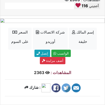
116
أعجبني
إسم المالك
شركة الاتصالات
السعر
خليفة
أوريدو
على السوم
الواتسب
إتصل
أضف مزايدة
المشاهدات :
2363
شارك :