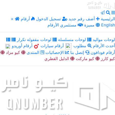
الرئيسية
أضف رقم جديد
تسجيل الدخول
أرقام
×
English
مميزة
مستثمري الأرقام
لوحات مواليد
لوحات متسلسلة
لوحات مقفولة تكرار
أحدث الأرقام
مطلوب
أرقام سيارات
أرقام أوريدو
أرقام فودافون
إتصل بنا
الإحصائيات
المنتدى
كيو مزاد
كيو كارز
كيو ماركت
الدليل القطري