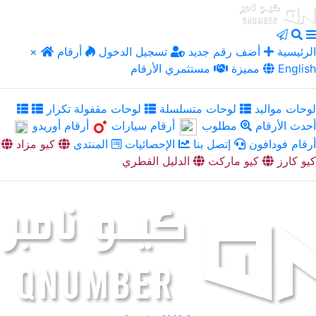
الرئيسية
أضف رقم جديد
تسجيل الدخول
أرقام
×
English
مميزة
مستثمري الأرقام
لوحات مواليد
لوحات متسلسلة
لوحات مقفولة تكرار
أحدث الأرقام
مطلوب
أرقام سيارات
أرقام أوريدو
أرقام فودافون
إتصل بنا
الإحصائيات
المنتدى
كيو مزاد
كيو كارز
كيو ماركت
الدليل القطري