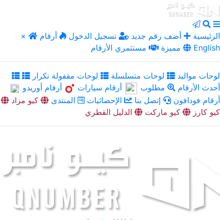
الرئيسية
أضف رقم جديد
تسجيل الدخول
أرقام
×
English
مميزة
مستثمري الأرقام
لوحات مواليد
لوحات متسلسلة
لوحات مقفولة تكرار
أحدث الأرقام
مطلوب
أرقام سيارات
أرقام أوريدو
أرقام فودافون
إتصل بنا
الإحصائيات
المنتدى
كيو مزاد
كيو كارز
كيو ماركت
الدليل القطري