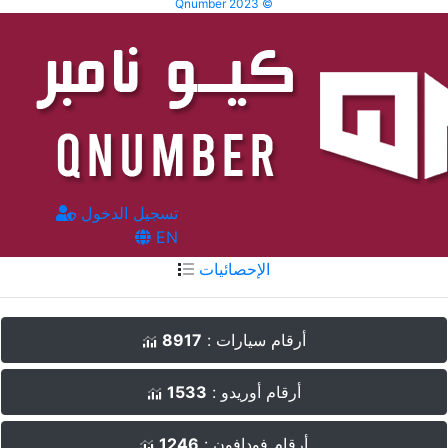
Qnumber 2023 ©
تسجيل الدخول
EN
الإحصائيات
أرقام سيارات :
8917
أرقام أوريدو :
1533
أرقام فودافون :
1246