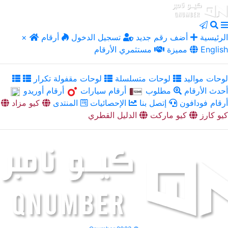
الرئيسية
أضف رقم جديد
تسجيل الدخول
أرقام
×
English
مميزة
مستثمري الأرقام
لوحات مواليد
لوحات متسلسلة
لوحات مقفولة تكرار
أحدث الأرقام
مطلوب
أرقام سيارات
أرقام أوريدو
أرقام فودافون
إتصل بنا
الإحصائيات
المنتدى
كيو مزاد
كيو كارز
كيو ماركت
الدليل القطري