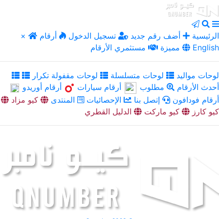
الرئيسية
أضف رقم جديد
تسجيل الدخول
أرقام
×
English
مميزة
مستثمري الأرقام
لوحات مواليد
لوحات متسلسلة
لوحات مقفولة تكرار
أحدث الأرقام
مطلوب
أرقام سيارات
أرقام أوريدو
أرقام فودافون
إتصل بنا
الإحصائيات
المنتدى
كيو مزاد
كيو كارز
كيو ماركت
الدليل القطري