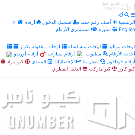
الرئيسية
أضف رقم جديد
تسجيل الدخول
أرقام
×
English
مميزة
مستثمري الأرقام
لوحات مواليد
لوحات متسلسلة
لوحات مقفولة تكرار
أحدث الأرقام
مطلوب
أرقام سيارات
أرقام أوريدو
أرقام فودافون
إتصل بنا
الإحصائيات
المنتدى
كيو مزاد
كيو كارز
كيو ماركت
الدليل القطري