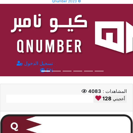
Qnumber 2023 ©
تسجيل الدخول
EN
المشاهدات :
4083
128
أعجبني