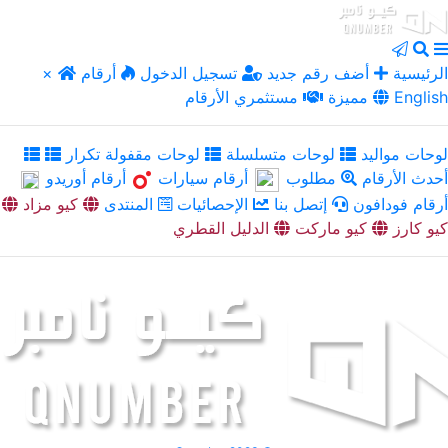
الرئيسية
أضف رقم جديد
تسجيل الدخول
أرقام
×
English
مميزة
مستثمري الأرقام
لوحات مواليد
لوحات متسلسلة
لوحات مقفولة تكرار
أحدث الأرقام
مطلوب
أرقام سيارات
أرقام أوريدو
أرقام فودافون
إتصل بنا
الإحصائيات
المنتدى
كيو مزاد
كيو كارز
كيو ماركت
الدليل القطري