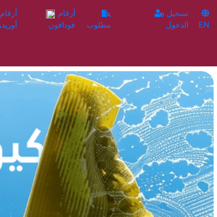
تسجيل
أرقام
EN
الدخول
مطلوب
فودافون
أوريدو