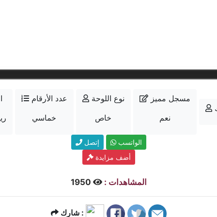
مسجل مميز
نوع اللوحة
عدد الأرقام
ا
نعم
خاص
خماسي
15000
الواتسب
إتصل
أضف مزايدة
المشاهدات :
1950
شارك :