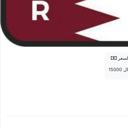
لسعر
 ريال