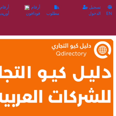
تسجيل
أرقام
EN
الدخول
مطلوب
فودافون
أوريدو