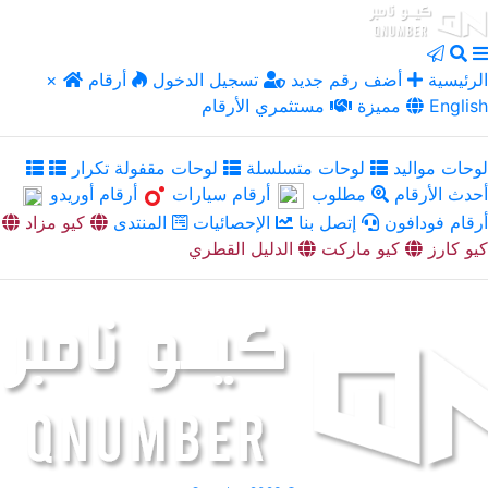
الرئيسية
أضف رقم جديد
تسجيل الدخول
أرقام
×
English
مميزة
مستثمري الأرقام
لوحات مواليد
لوحات متسلسلة
لوحات مقفولة تكرار
أحدث الأرقام
مطلوب
أرقام سيارات
أرقام أوريدو
أرقام فودافون
إتصل بنا
الإحصائيات
المنتدى
كيو مزاد
كيو كارز
كيو ماركت
الدليل القطري