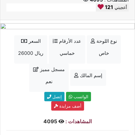
121
أعجبني
نوع اللوحة
عدد الأرقام
السعر
خاص
خماسي
26000 ريال
مسجل مميز
إسم المالك
نعم
الواتسب
إتصل
أضف مزايدة
المشاهدات :
4095