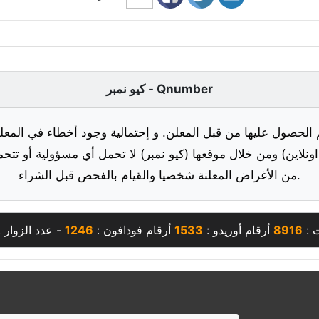
كيو نمبر - Qnumber
 الحصول عليها من قبل المعلن. و إحتمالية وجود أخطاء في المعلو
ونلاين) ومن خلال موقعها (كيو نمبر) لا تحمل أي مسؤولية أو تتحم
من الأغراض المعلنة شخصيا والقيام بالفحص قبل الشراء.
ت :
8916
أرقام أوريدو :
1533
أرقام فودافون :
1246
- عدد الزوار 