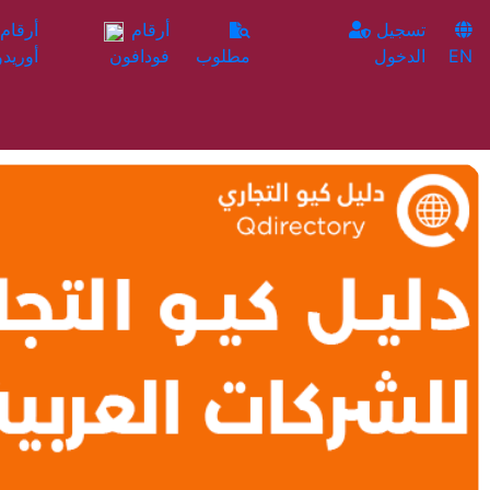
تسجيل
أرقام
EN
الدخول
مطلوب
فودافون
أوريدو