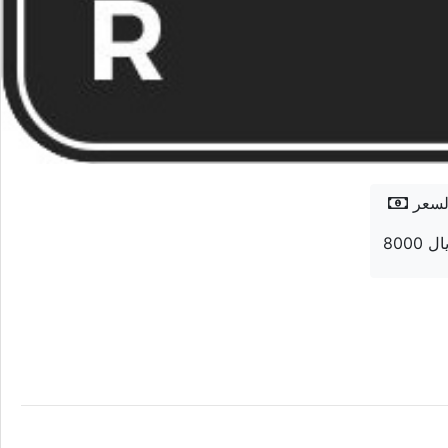
لسعر
8 ريال