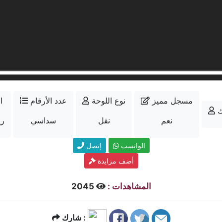
مسجل مميز
نوع اللوحة
عدد الأرقام
ا
ك
نعم
نقل
سداسي
000
الواتسب
إتصل
أضف مزايدة
المشاهدات :
2045
شارك :