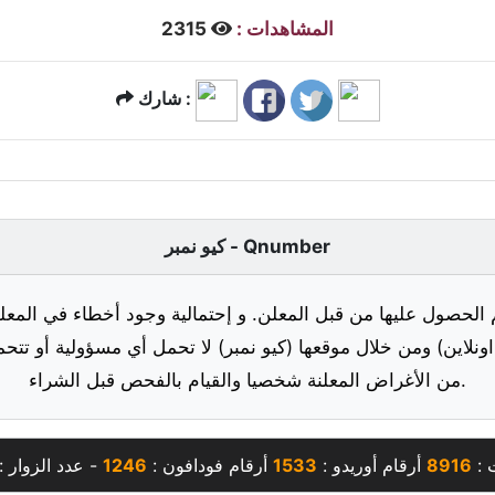
المشاهدات :
2315
شارك :
كيو نمبر - Qnumber
 الحصول عليها من قبل المعلن. و إحتمالية وجود أخطاء في المعلو
ونلاين) ومن خلال موقعها (كيو نمبر) لا تحمل أي مسؤولية أو تتحم
من الأغراض المعلنة شخصيا والقيام بالفحص قبل الشراء.
 :
8916
أرقام أوريدو :
1533
أرقام فودافون :
1246
- عدد الزوار :