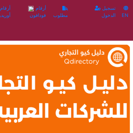
تسجيل
أرقام
EN
الدخول
مطلوب
فودافون
أوريدو