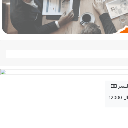
لسعر
 ريال