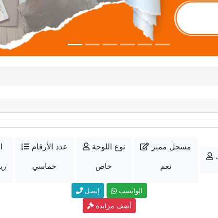
مسجل مميز
نوع اللوحة
عدد الأرقام
ا
نعم
خاص
خماسي
12000
الواتسب
إتصل
أضف مزايدة