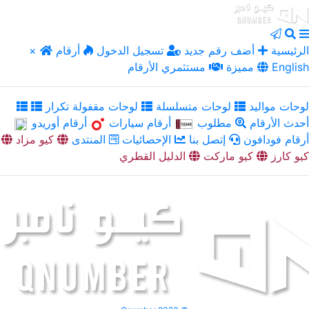
الرئيسية
أضف رقم جديد
تسجيل الدخول
أرقام
×
English
مميزة
مستثمري الأرقام
لوحات مواليد
لوحات متسلسلة
لوحات مقفولة تكرار
أحدث الأرقام
مطلوب
أرقام سيارات
أرقام أوريدو
أرقام فودافون
إتصل بنا
الإحصائيات
المنتدى
كيو مزاد
كيو كارز
كيو ماركت
الدليل القطري