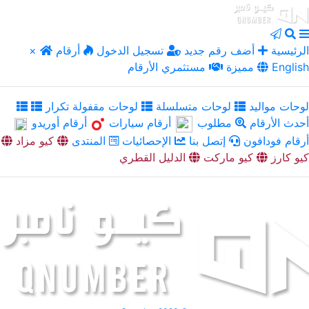
الرئيسية
أضف رقم جديد
تسجيل الدخول
أرقام
×
English
مميزة
مستثمري الأرقام
لوحات مواليد
لوحات متسلسلة
لوحات مقفولة تكرار
أحدث الأرقام
مطلوب
أرقام سيارات
أرقام أوريدو
أرقام فودافون
إتصل بنا
الإحصائيات
المنتدى
كيو مزاد
كيو كارز
كيو ماركت
الدليل القطري