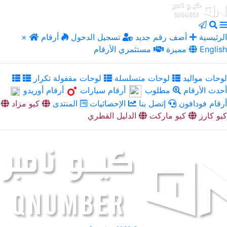
الرئيسية
أضف رقم جديد
تسجيل الدخول
أرقام
×
English
مميزة
مستثمري الأرقام
لوحات مواليد
لوحات متسلسلة
لوحات مقفولة تكرار
أحدث الأرقام
مطلوب
أرقام سيارات
أرقام أوريدو
أرقام فودافون
إتصل بنا
الإحصائيات
المنتدى
كيو مزاد
كيو كارز
كيو ماركت
الدليل القطري