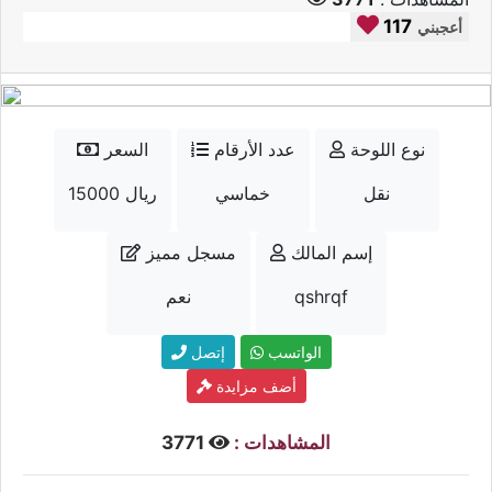
117
أعجبني
نوع اللوحة
عدد الأرقام
السعر
نقل
خماسي
15000 ريال
إسم المالك
مسجل مميز
qshrqf
نعم
الواتسب
إتصل
أضف مزايدة
المشاهدات :
3771