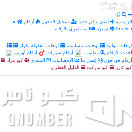
الرئيسية
أضف رقم جديد
تسجيل الدخول
أرقام
×
English
مميزة
مستثمري الأرقام
لوحات مواليد
لوحات متسلسلة
لوحات مقفولة تكرار
أحدث الأرقام
مطلوب
أرقام سيارات
أرقام أوريدو
أرقام فودافون
إتصل بنا
الإحصائيات
المنتدى
كيو مزاد
كيو كارز
كيو ماركت
الدليل القطري