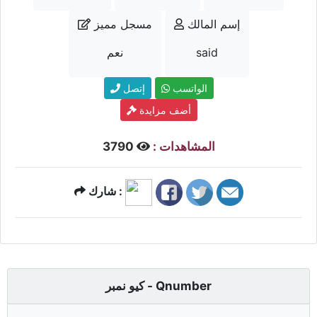
إسم المالك
مسجل مميز
said
نعم
الواتسب
إتصل
أضف مزايدة
المشاهدات :
3790
شارك :
كيو نمبر - Qnumber