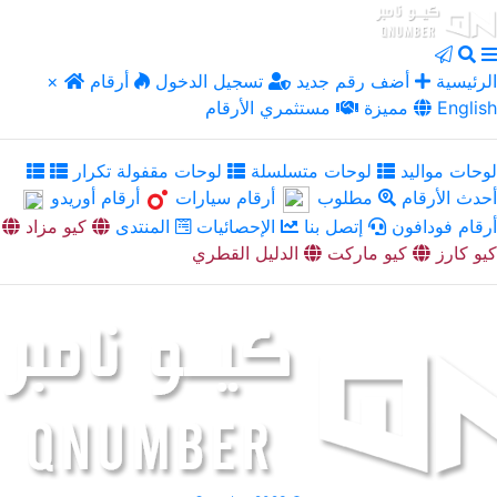
الرئيسية
أضف رقم جديد
تسجيل الدخول
أرقام
×
English
مميزة
مستثمري الأرقام
لوحات مواليد
لوحات متسلسلة
لوحات مقفولة تكرار
أحدث الأرقام
مطلوب
أرقام سيارات
أرقام أوريدو
أرقام فودافون
إتصل بنا
الإحصائيات
المنتدى
كيو مزاد
كيو كارز
كيو ماركت
الدليل القطري