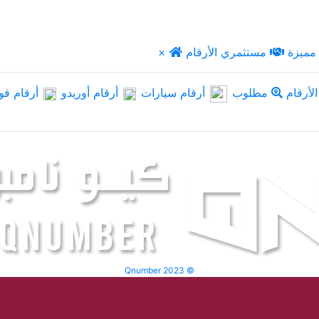
مميزة
مستثمري الأرقام
×
لأرقام
مطلوب
أرقام سيارات
أرقام أوريدو
أرقام فو
Qnumber 2023 ©