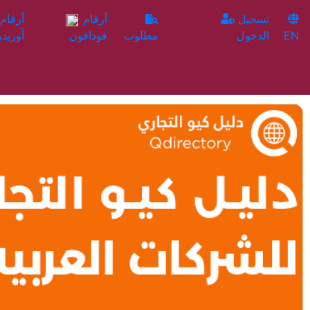
تسجيل
أرقام
EN
الدخول
مطلوب
فودافون
أوريدو