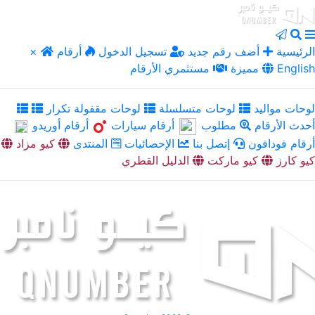
الرئيسية
أضف رقم جديد
تسجيل الدخول
أرقام
×
English
مميزة
مستثمري الأرقام
لوحات مواليد
لوحات متسلسلة
لوحات مقفولة تكرار
أحدث الأرقام
مطلوب
أرقام سيارات
أرقام أوريدو
أرقام فودافون
إتصل بنا
الإحصائيات
المنتدى
كيو مزاد
كيو كارز
كيو ماركت
الدليل القطري