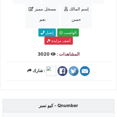
إسم المالك
مسجل مميز
حسن
نعم
الواتسب
إتصل
أضف مزايدة
المشاهدات :
3020
شارك :
كيو نمبر - Qnumber