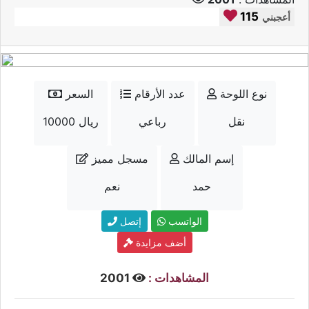
115
أعجبني
نوع اللوحة
عدد الأرقام
السعر
نقل
رباعي
10000 ريال
إسم المالك
مسجل مميز
حمد
نعم
الواتسب
إتصل
أضف مزايدة
المشاهدات :
2001