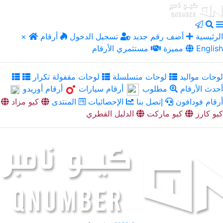
الرئيسية
أضف رقم جديد
تسجيل الدخول
أرقام
×
English
مميزة
مستثمري الأرقام
لوحات مواليد
لوحات متسلسلة
لوحات مقفولة تكرار
أحدث الأرقام
مطلوب
أرقام سيارات
أرقام أوريدو
أرقام فودافون
إتصل بنا
الإحصائيات
المنتدى
كيو مزاد
كيو كارز
كيو ماركت
الدليل القطري