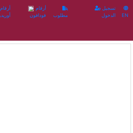
تسجيل
أرقام
EN
الدخول
مطلوب
فودافون
أوريدو