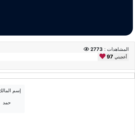
المشاهدات :
2773
97
أعجبني
إسم المالك
حمد