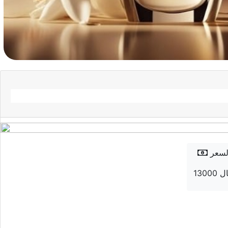
لسعر
 ريال