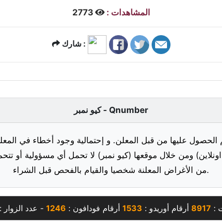
المشاهدات :
2773
شارك :
كيو نمبر - Qnumber
 الحصول عليها من قبل المعلن. و إحتمالية وجود أخطاء في المعلو
ونلاين) ومن خلال موقعها (كيو نمبر) لا تحمل أي مسؤولية أو تتحم
من الأغراض المعلنة شخصيا والقيام بالفحص قبل الشراء.
ت :
8917
أرقام أوريدو :
1533
أرقام فودافون :
1246
- عدد الزوار :