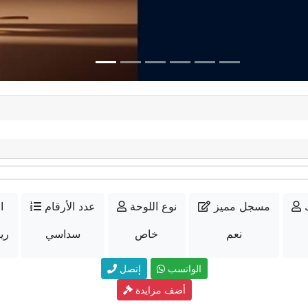
مسجل مميز
نوع اللوحة
عدد الأرقام
ا
نعم
خاص
سداسي
13000
الواتسب
إتصل
أضف مزايدة