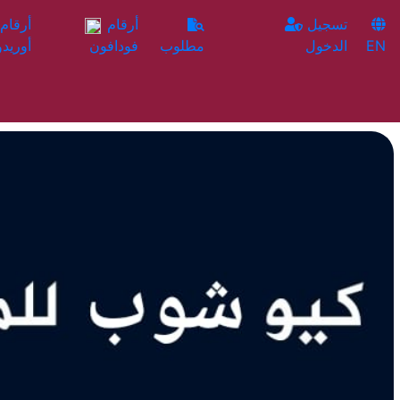
تسجيل
أرقام
EN
الدخول
مطلوب
فودافون
أوريدو