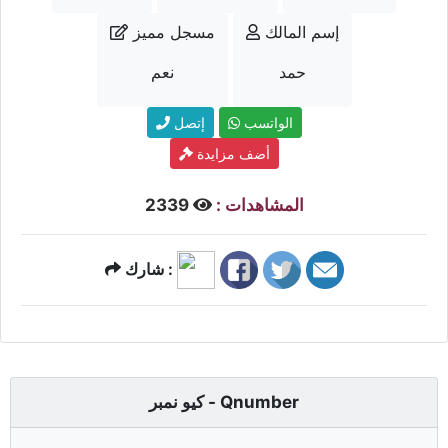
إسم المالك
مسجل مميز
حمد
نعم
الواتسب
إتصل
أضف مزايدة
المشاهدات :
2339
شارك :
كيو نمبر - Qnumber