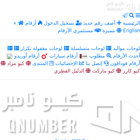
الرئيسية
أضف رقم جديد
تسجيل الدخول
أرقام
×
English
مميزة
مستثمري الأرقام
لوحات مواليد
لوحات متسلسلة
لوحات مقفولة تكرار
أحدث الأرقام
مطلوب
أرقام سيارات
أرقام أوريدو
أرقام فودافون
إتصل بنا
الإحصائيات
المنتدى
كيو مزاد
كيو كارز
كيو ماركت
الدليل القطري