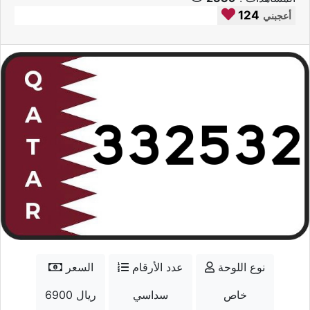
124
أعجبني
نوع اللوحة
عدد الأرقام
السعر
خاص
سداسي
6900 ريال