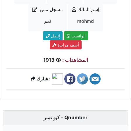
إسم المالك
مسجل مميز
mohmd
نعم
الواتسب
إتصل
أضف مزايدة
المشاهدات :
1913
شارك :
كيو نمبر - Qnumber