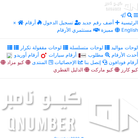
الرئيسية
أضف رقم جديد
تسجيل الدخول
أرقام
×
English
مميزة
مستثمري الأرقام
لوحات مواليد
لوحات متسلسلة
لوحات مقفولة تكرار
أحدث الأرقام
مطلوب
أرقام سيارات
أرقام أوريدو
أرقام فودافون
إتصل بنا
الإحصائيات
المنتدى
كيو مزاد
كيو كارز
كيو ماركت
الدليل القطري