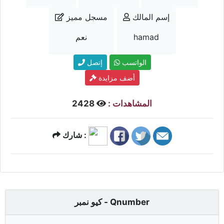
إسم المالك
مسجل مميز
hamad
نعم
الواتسب
إتصل
أضف مزايدة
المشاهدات :
2428
شارك :
كيو نمبر - Qnumber