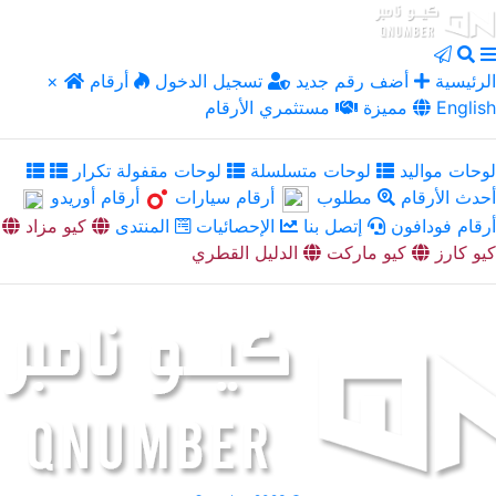
الرئيسية
أضف رقم جديد
تسجيل الدخول
أرقام
×
English
مميزة
مستثمري الأرقام
لوحات مواليد
لوحات متسلسلة
لوحات مقفولة تكرار
أحدث الأرقام
مطلوب
أرقام سيارات
أرقام أوريدو
أرقام فودافون
إتصل بنا
الإحصائيات
المنتدى
كيو مزاد
كيو كارز
كيو ماركت
الدليل القطري