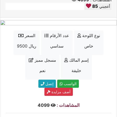
85
أعجبني
نوع اللوحة
عدد الأرقام
السعر
خاص
سداسي
9500 ريال
إسم المالك
مسجل مميز
خليفة
نعم
الواتسب
إتصل
أضف مزايدة
المشاهدات :
4099