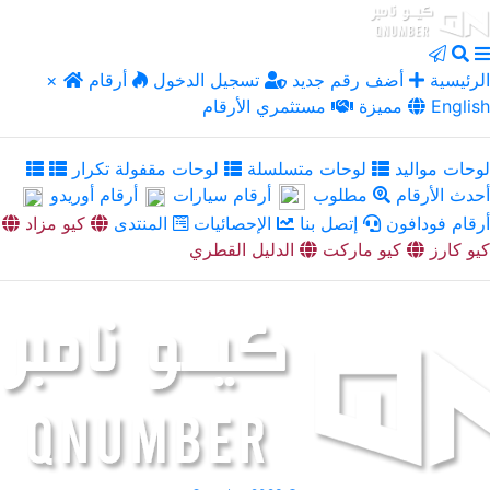
الرئيسية
أضف رقم جديد
تسجيل الدخول
أرقام
×
English
مميزة
مستثمري الأرقام
لوحات مواليد
لوحات متسلسلة
لوحات مقفولة تكرار
أحدث الأرقام
مطلوب
أرقام سيارات
أرقام أوريدو
أرقام فودافون
إتصل بنا
الإحصائيات
المنتدى
كيو مزاد
كيو كارز
كيو ماركت
الدليل القطري