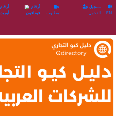
تسجيل
أرقام
EN
الدخول
مطلوب
فودافون
أوريدو