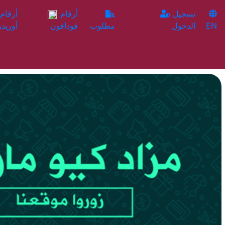
تسجيل
أرقام
EN
الدخول
مطلوب
فودافون
أوريدو