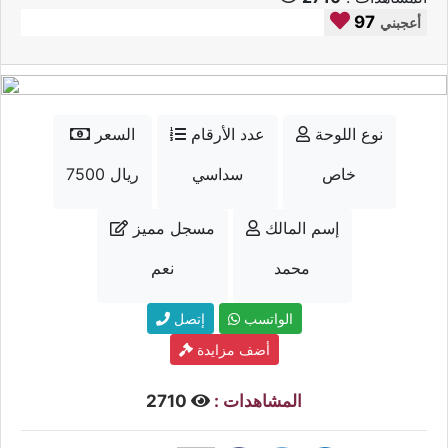
97
أعجبني
نوع اللوحة
عدد الأرقام
السعر
خاص
سداسي
7500 ريال
إسم المالك
مسجل مميز
محمد
نعم
الواتسب
إتصل
أضف مزايدة
المشاهدات :
2710