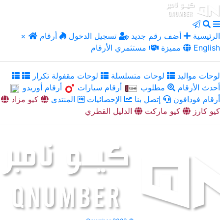
الرئيسية
أضف رقم جديد
تسجيل الدخول
أرقام
×
English
مميزة
مستثمري الأرقام
لوحات مواليد
لوحات متسلسلة
لوحات مقفولة تكرار
أحدث الأرقام
مطلوب
أرقام سيارات
أرقام أوريدو
أرقام فودافون
إتصل بنا
الإحصائيات
المنتدى
كيو مزاد
كيو كارز
كيو ماركت
الدليل القطري