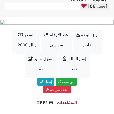
106
أعجبني
نوع اللوحة
عدد الأرقام
السعر
خاص
سداسي
12000 ريال
إسم المالك
مسجل مميز
حمد
نعم
الواتسب
إتصل
أضف مزايدة
المشاهدات :
2661