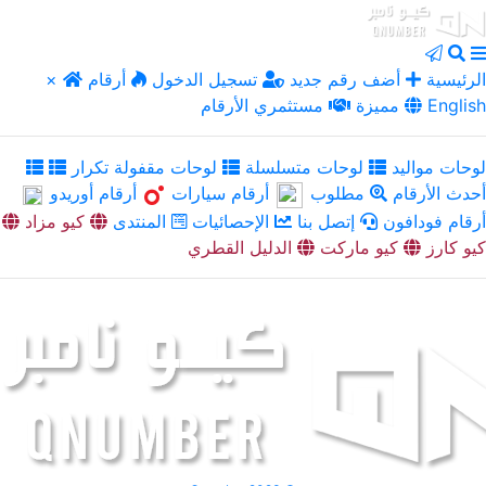
الرئيسية
أضف رقم جديد
تسجيل الدخول
أرقام
×
English
مميزة
مستثمري الأرقام
لوحات مواليد
لوحات متسلسلة
لوحات مقفولة تكرار
أحدث الأرقام
مطلوب
أرقام سيارات
أرقام أوريدو
أرقام فودافون
إتصل بنا
الإحصائيات
المنتدى
كيو مزاد
كيو كارز
كيو ماركت
الدليل القطري