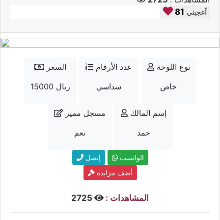
81
أعجبني
نوع اللوحة
عدد الأرقام
السعر
خاص
سداسي
15000 ريال
إسم المالك
مسجل مميز
حمد
نعم
الواتسب
إتصل
أضف مزايدة
المشاهدات :
2725