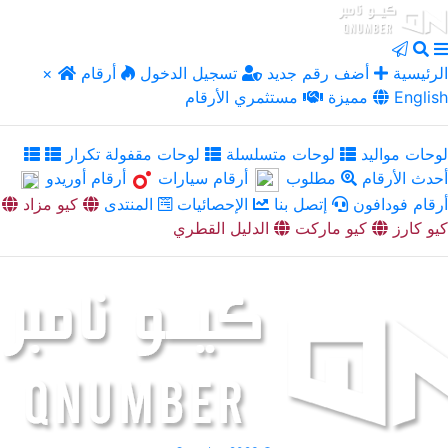
الرئيسية
أضف رقم جديد
تسجيل الدخول
أرقام
×
English
مميزة
مستثمري الأرقام
لوحات مواليد
لوحات متسلسلة
لوحات مقفولة تكرار
أحدث الأرقام
مطلوب
أرقام سيارات
أرقام أوريدو
أرقام فودافون
إتصل بنا
الإحصائيات
المنتدى
كيو مزاد
كيو كارز
كيو ماركت
الدليل القطري