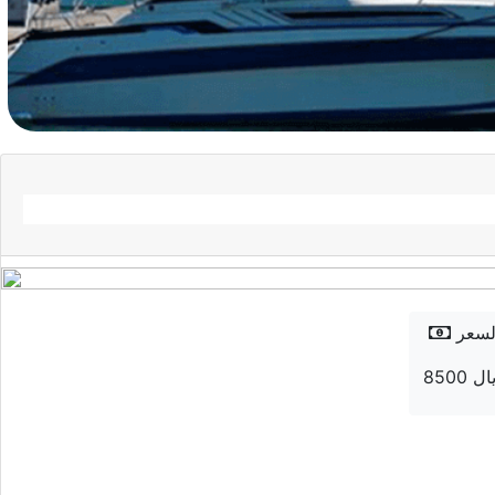
لسعر
8 ريال