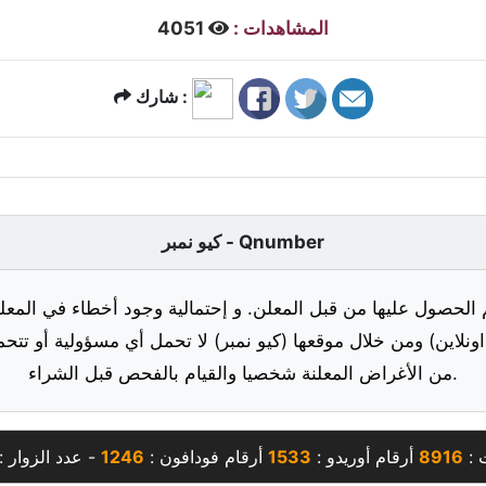
المشاهدات :
4051
شارك :
كيو نمبر - Qnumber
 الحصول عليها من قبل المعلن. و إحتمالية وجود أخطاء في المعلو
ونلاين) ومن خلال موقعها (كيو نمبر) لا تحمل أي مسؤولية أو تتحم
من الأغراض المعلنة شخصيا والقيام بالفحص قبل الشراء.
 :
8916
أرقام أوريدو :
1533
أرقام فودافون :
1246
- عدد الزوار :