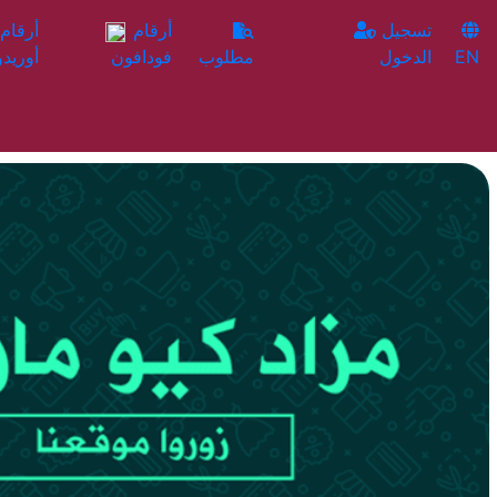
تسجيل
أرقام
EN
الدخول
مطلوب
فودافون
أوريدو