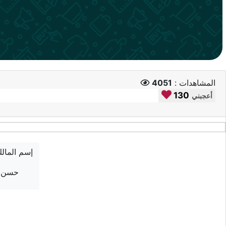
المشاهدات :
4051
130
أعجبني
إسم المال
حسن