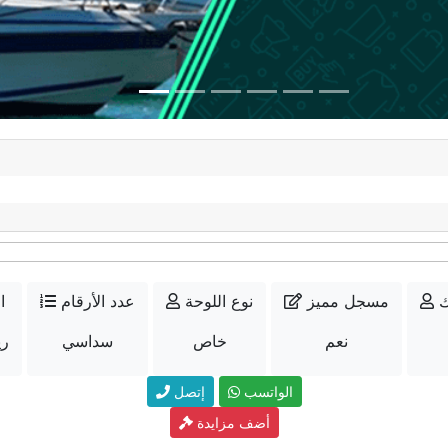
ك
مسجل مميز
نوع اللوحة
عدد الأرقام
ا
نعم
خاص
سداسي
500
الواتسب
إتصل
أضف مزايدة