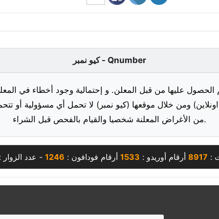
كيو نمبر - Qnumber
 الحصول عليها من قبل المعلن. و إحتمالية وجود أخطاء في المعلو
ونلاين) ومن خلال موقعها (كيو نمبر) لا تحمل أي مسؤولية أو تتحم
من الأغراض المعلنة شخصيا والقيام بالفحص قبل الشراء.
ت :
8917
أرقام أوريدو :
1533
أرقام فودافون :
1246
- عدد الزوار :