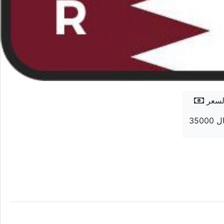
لسعر
 ريال