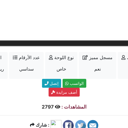
مسجل مميز
نوع اللوحة
عدد الأرقام
ا
نعم
خاص
سداسي
35000
الواتسب
إتصل
أضف مزايدة
المشاهدات :
2797
شارك :