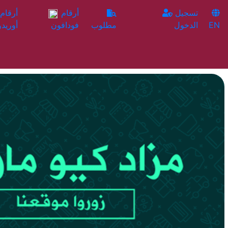
تسجيل
أرقام
EN
الدخول
مطلوب
فودافون
أوريدو