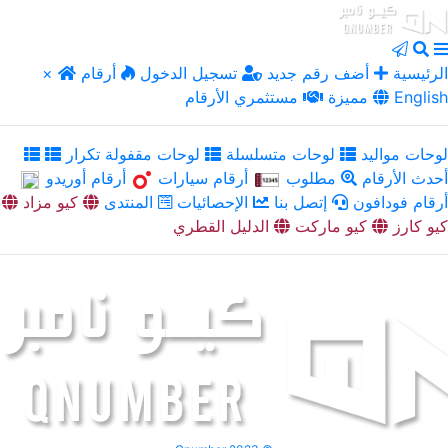
الرئيسية
أضف رقم جديد
تسجيل الدخول
أرقام
×
English
مميزة
مستثمري الأرقام
لوحات مواليد
لوحات متسلسلة
لوحات مقفولة تكرار
أحدث الأرقام
مطلوب
أرقام سيارات
أرقام أوريدو
أرقام فودافون
إتصل بنا
الإحصائيات
المنتدى
كيو مزاد
كيو كارز
كيو ماركت
الدليل القطري