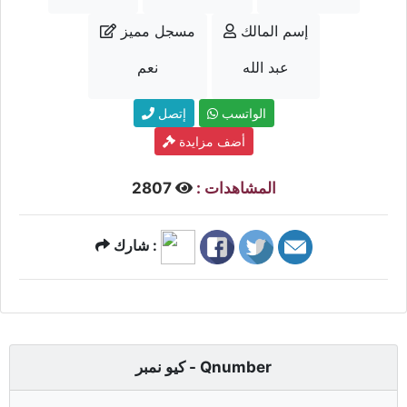
إسم المالك
مسجل مميز
عبد الله
نعم
الواتسب
إتصل
أضف مزايدة
المشاهدات :
2807
شارك :
كيو نمبر - Qnumber