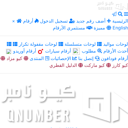
الرئيسية
أضف رقم جديد
تسجيل الدخول
أرقام
×
English
مميزة
مستثمري الأرقام
لوحات مواليد
لوحات متسلسلة
لوحات مقفولة تكرار
أحدث الأرقام
مطلوب
أرقام سيارات
أرقام أوريدو
أرقام فودافون
إتصل بنا
الإحصائيات
المنتدى
كيو مزاد
كيو كارز
كيو ماركت
الدليل القطري