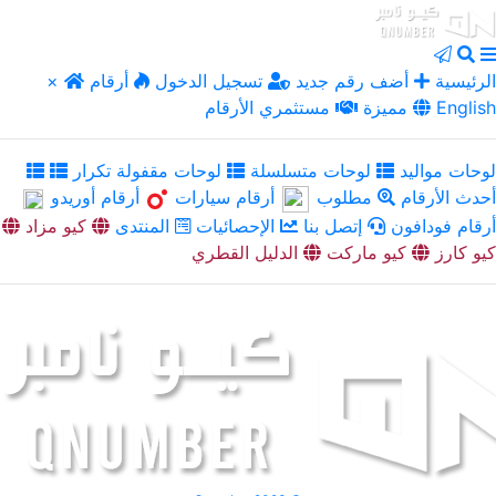
الرئيسية
أضف رقم جديد
تسجيل الدخول
أرقام
×
English
مميزة
مستثمري الأرقام
لوحات مواليد
لوحات متسلسلة
لوحات مقفولة تكرار
أحدث الأرقام
مطلوب
أرقام سيارات
أرقام أوريدو
أرقام فودافون
إتصل بنا
الإحصائيات
المنتدى
كيو مزاد
كيو كارز
كيو ماركت
الدليل القطري