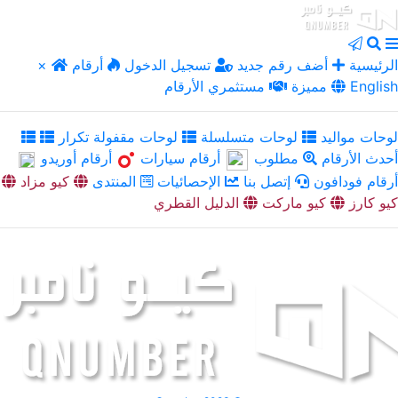
الرئيسية
أضف رقم جديد
تسجيل الدخول
أرقام
×
English
مميزة
مستثمري الأرقام
لوحات مواليد
لوحات متسلسلة
لوحات مقفولة تكرار
أحدث الأرقام
مطلوب
أرقام سيارات
أرقام أوريدو
أرقام فودافون
إتصل بنا
الإحصائيات
المنتدى
كيو مزاد
كيو كارز
كيو ماركت
الدليل القطري