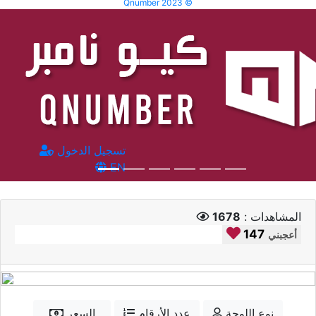
Qnumber 2023 ©
تسجيل الدخول
EN
المشاهدات :
1678
147
أعجبني
نوع اللوحة
عدد الأرقام
السعر