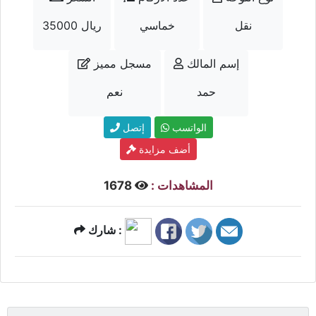
نقل
خماسي
35000 ريال
إسم المالك
مسجل مميز
حمد
نعم
الواتسب
إتصل
أضف مزايدة
المشاهدات :
1678
شارك :