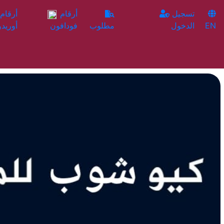
تسجيل
أرقام
EN
الدخول
مطلوب
فودافون
أوريدو