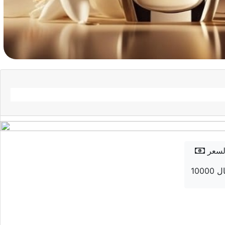
لسعر
 ريال