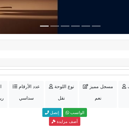
مسجل مميز
نوع اللوحة
عدد الأرقام
ا
نعم
نقل
سداسي
10000
الواتسب
إتصل
أضف مزايدة