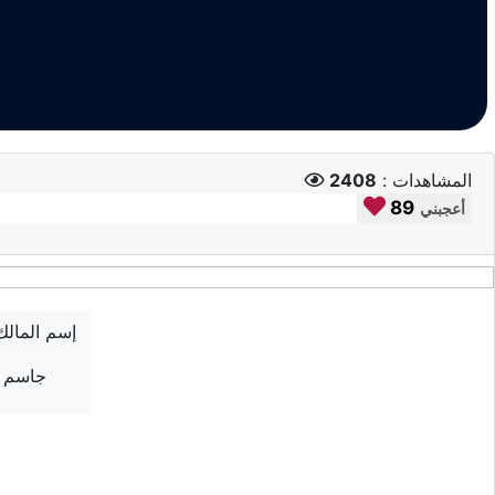
المشاهدات :
2408
89
أعجبني
إسم المالك
جاسم