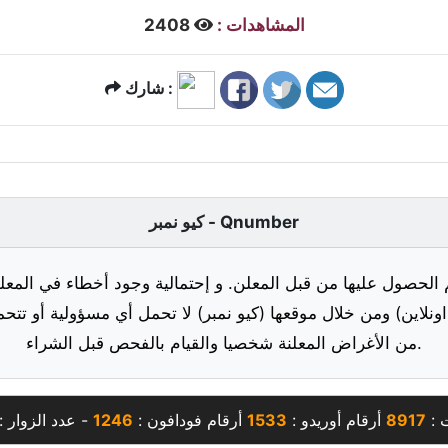
المشاهدات :
2408
شارك :
كيو نمبر - Qnumber
 الحصول عليها من قبل المعلن. و إحتمالية وجود أخطاء في المعلو
ونلاين) ومن خلال موقعها (كيو نمبر) لا تحمل أي مسؤولية أو تتحم
من الأغراض المعلنة شخصيا والقيام بالفحص قبل الشراء.
 :
8917
أرقام أوريدو :
1533
أرقام فودافون :
1246
- عدد الزوار :