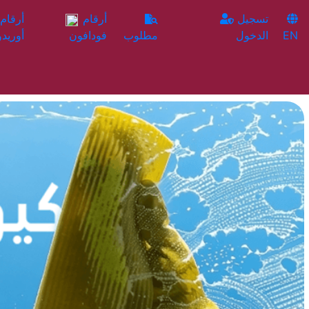
تسجيل
أرقام
EN
الدخول
مطلوب
فودافون
أوريدو