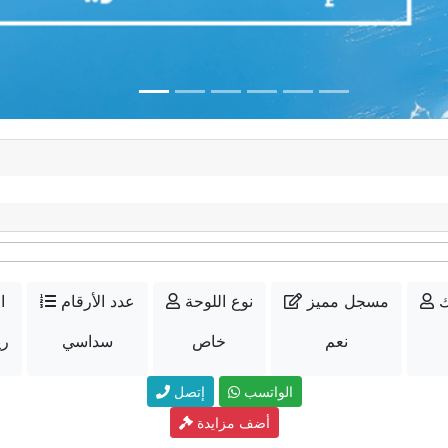
ك
مسجل مميز
نوع اللوحة
عدد الأرقام
ا
نعم
خاص
سداسي
500
الواتسب
إتصل
أضف مزايدة