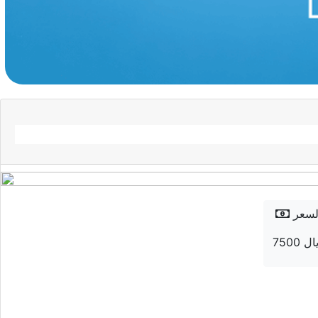
لسعر
7 ريال