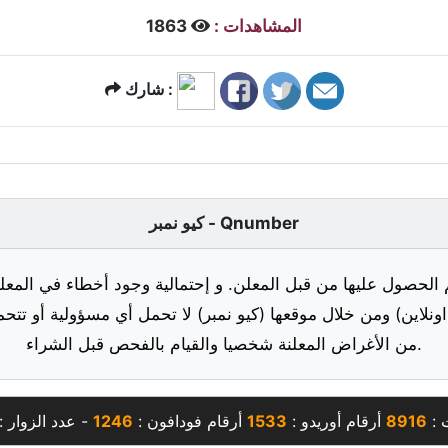
المشاهدات :
1863
شارك :
كيو نمبر - Qnumber
 الحصول عليها من قبل المعلن. و إحتمالية وجود أخطاء في المعلو
ونلاين) ومن خلال موقعها (كيو نمبر) لا تحمل أي مسؤولية أو تتحم
من الأغراض المعلنة شخصيا والقيام بالفحص قبل الشراء.
 :
8916
أرقام أوريدو :
1533
أرقام فودافون :
1246
- عدد الزوار :