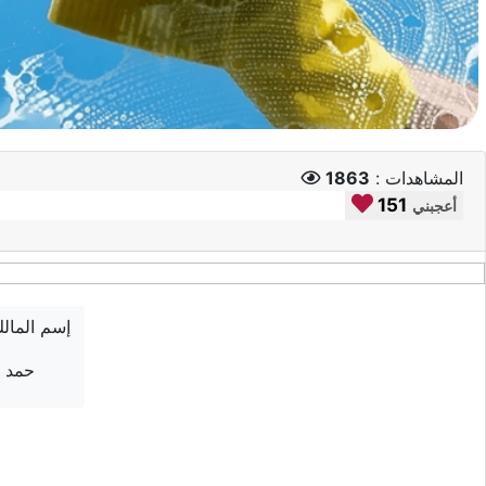
المشاهدات :
1863
151
أعجبني
إسم المال
حمد