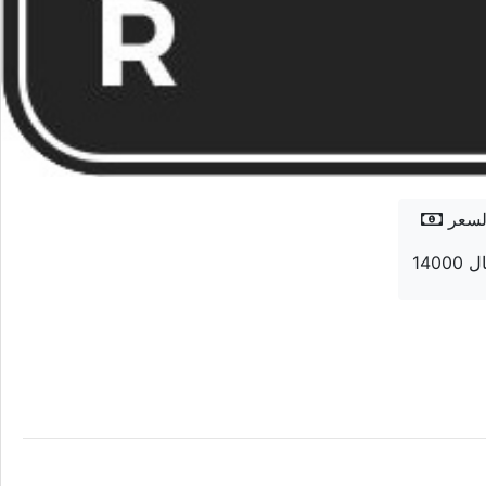
لسعر
 ريال