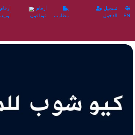
تسجيل
أرقام
EN
الدخول
مطلوب
فودافون
أوريدو