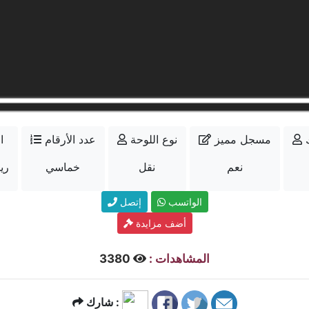
مسجل مميز
نوع اللوحة
عدد الأرقام
ا
نعم
نقل
خماسي
14000
الواتسب
إتصل
أضف مزايدة
المشاهدات :
3380
شارك :