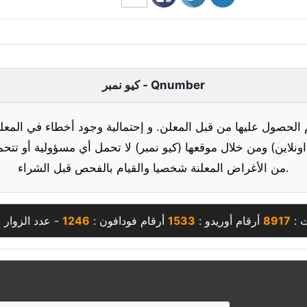
كيو نمبر - Qnumber
 الحصول عليها من قبل المعلن. و إحتمالية وجود أخطاء في المعلو
ونلاين) ومن خلال موقعها (كيو نمبر) لا تحمل أي مسؤولية أو تتحم
من الأغراض المعلنة شخصيا والقيام بالفحص قبل الشراء.
ت :
8917
أرقام أوريدو :
1533
أرقام فودافون :
1246
- عدد الزوار 