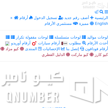
الرئيسية
أضف رقم جديد
تسجيل الدخول
أرقام
×
English
مميزة
مستثمري الأرقام
لوحات مواليد
لوحات متسلسلة
لوحات مقفولة تكرار
أحدث الأرقام
مطلوب
أرقام سيارات
أرقام أوريدو
أرقام فودافون
إتصل بنا
الإحصائيات
المنتدى
كيو مزاد
كيو كارز
كيو ماركت
الدليل القطري