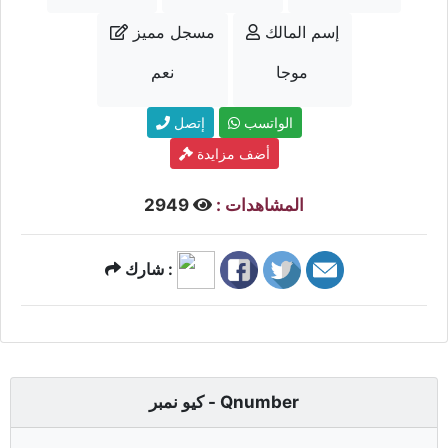
إسم المالك
مسجل مميز
موجا
نعم
الواتسب
إتصل
أضف مزايدة
المشاهدات :
2949
شارك :
كيو نمبر - Qnumber