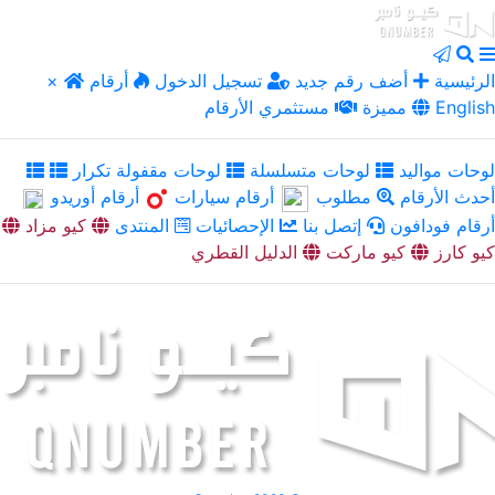
الرئيسية
أضف رقم جديد
تسجيل الدخول
أرقام
×
English
مميزة
مستثمري الأرقام
لوحات مواليد
لوحات متسلسلة
لوحات مقفولة تكرار
أحدث الأرقام
مطلوب
أرقام سيارات
أرقام أوريدو
أرقام فودافون
إتصل بنا
الإحصائيات
المنتدى
كيو مزاد
كيو كارز
كيو ماركت
الدليل القطري