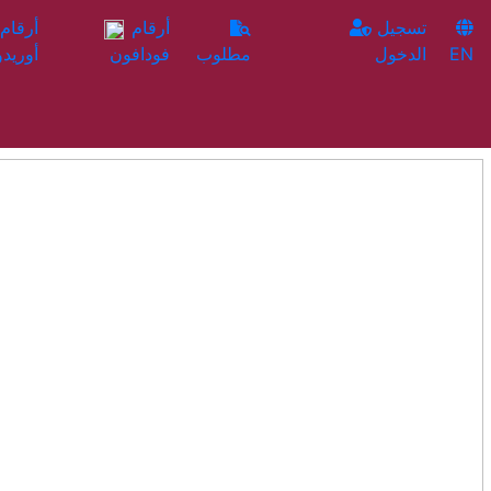
تسجيل
أرقام
EN
الدخول
مطلوب
فودافون
أوريدو