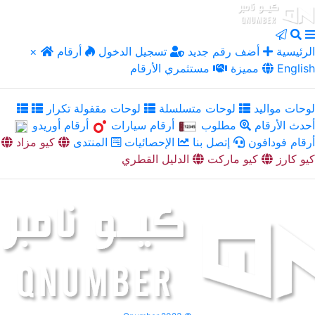
الرئيسية
أضف رقم جديد
تسجيل الدخول
أرقام
×
English
مميزة
مستثمري الأرقام
لوحات مواليد
لوحات متسلسلة
لوحات مقفولة تكرار
أحدث الأرقام
مطلوب
أرقام سيارات
أرقام أوريدو
أرقام فودافون
إتصل بنا
الإحصائيات
المنتدى
كيو مزاد
كيو كارز
كيو ماركت
الدليل القطري