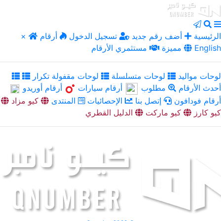
الرئيسية
أضف رقم جديد
تسجيل الدخول
أرقام
×
English
مميزة
مستثمري الأرقام
لوحات مواليد
لوحات متسلسلة
لوحات مقفولة تكرار
أحدث الأرقام
مطلوب
أرقام سيارات
أرقام أوريدو
أرقام فودافون
إتصل بنا
الإحصائيات
المنتدى
كيو مزاد
كيو كارز
كيو ماركت
الدليل القطري