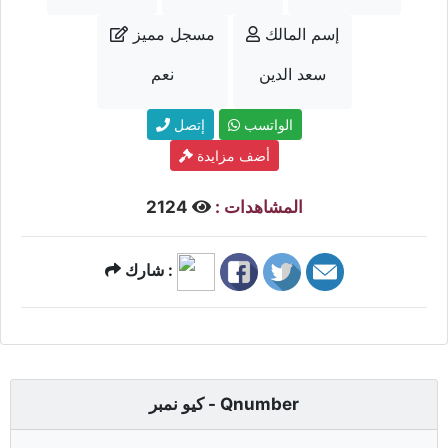
إسم المالك
مسجل مميز
سعد الدين
نعم
الواتسب
إتصل
أضف مزايدة
المشاهدات :
2124
شارك :
كيو نمبر - Qnumber