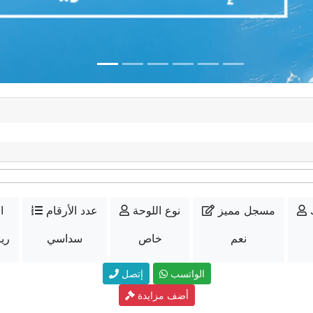
مسجل مميز
نوع اللوحة
عدد الأرقام
ا
نعم
خاص
سداسي
20000
الواتسب
إتصل
أضف مزايدة