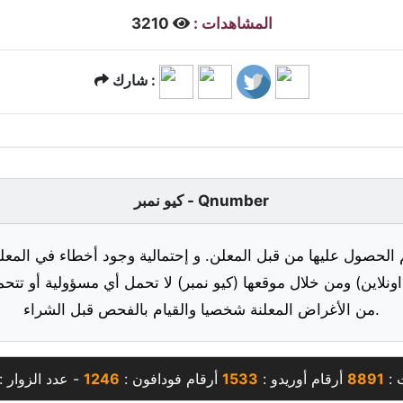
المشاهدات :
3210
شارك :
كيو نمبر - Qnumber
 الحصول عليها من قبل المعلن. و إحتمالية وجود أخطاء في المعلو
ونلاين) ومن خلال موقعها (كيو نمبر) لا تحمل أي مسؤولية أو تتحم
من الأغراض المعلنة شخصيا والقيام بالفحص قبل الشراء.
 :
8891
أرقام أوريدو :
1533
أرقام فودافون :
1246
- عدد الزوار :