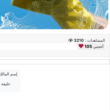
المشاهدات :
3210
105
أعجبني
إسم المالك
خليفة