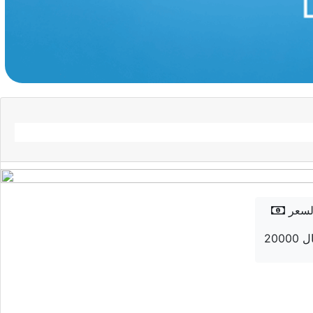
لسعر
 ريال