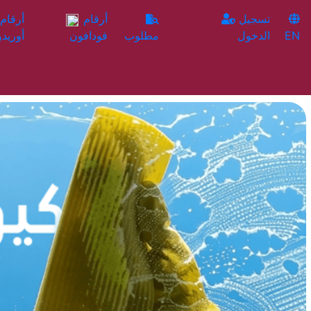
تسجيل
أرقام
EN
الدخول
مطلوب
فودافون
أوريدو