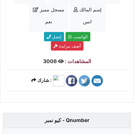
إسم المالك
مسجل مميز
انس
نعم
الواتسب
إتصل
أضف مزايدة
المشاهدات :
3006
شارك :
كيو نمبر - Qnumber