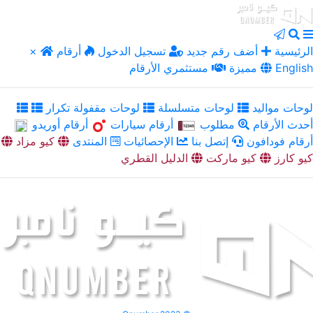
الرئيسية
أضف رقم جديد
تسجيل الدخول
أرقام
×
English
مميزة
مستثمري الأرقام
لوحات مواليد
لوحات متسلسلة
لوحات مقفولة تكرار
أحدث الأرقام
مطلوب
أرقام سيارات
أرقام أوريدو
أرقام فودافون
إتصل بنا
الإحصائيات
المنتدى
كيو مزاد
كيو كارز
كيو ماركت
الدليل القطري