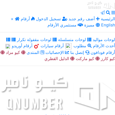
الرئيسية
أضف رقم جديد
تسجيل الدخول
أرقام
×
English
مميزة
مستثمري الأرقام
لوحات مواليد
لوحات متسلسلة
لوحات مقفولة تكرار
أحدث الأرقام
مطلوب
أرقام سيارات
أرقام أوريدو
أرقام فودافون
إتصل بنا
الإحصائيات
المنتدى
كيو مزاد
كيو كارز
كيو ماركت
الدليل القطري